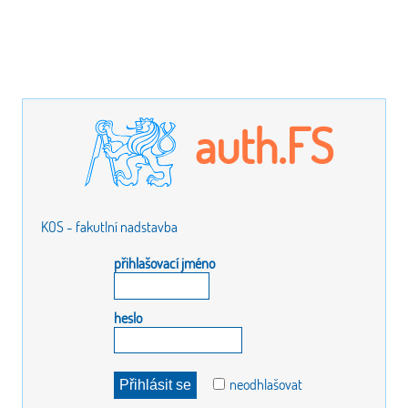
auth.FS
KOS - fakutlní nadstavba
přihlašovací jméno
heslo
neodhlašovat