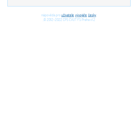
nápověda pro
uživatele
,
vývojáře
,
česky
,
,© 2012-2022 CPS ČVUT FS Praha v1.2