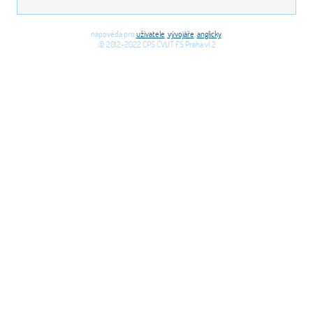
nápověda pro
uživatele
,
vývojáře
,
anglicky
,
,© 2012-2022 CPS ČVUT FS Praha v1.2