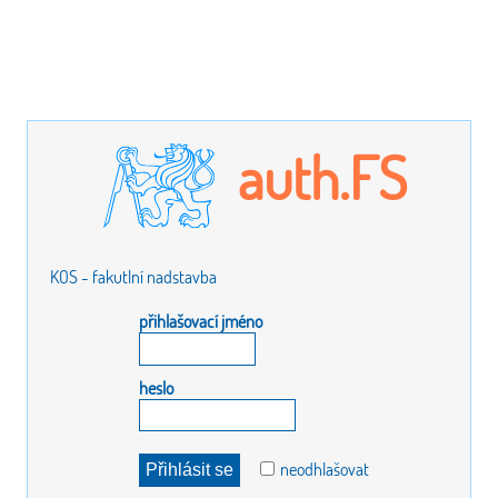
auth.FS
KOS - fakutlní nadstavba
přihlašovací jméno
heslo
neodhlašovat