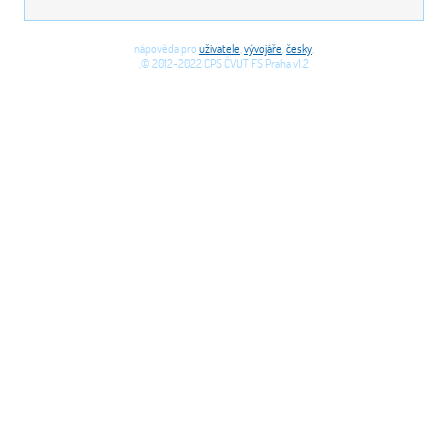
nápověda pro
uživatele
,
vývojáře
,
česky
,
,© 2012-2022 CPS ČVUT FS Praha v1.2