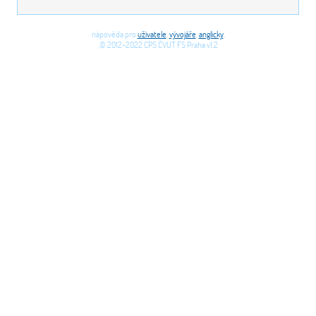
nápověda pro
uživatele
,
vývojáře
,
anglicky
,
,© 2012-2022 CPS ČVUT FS Praha v1.2