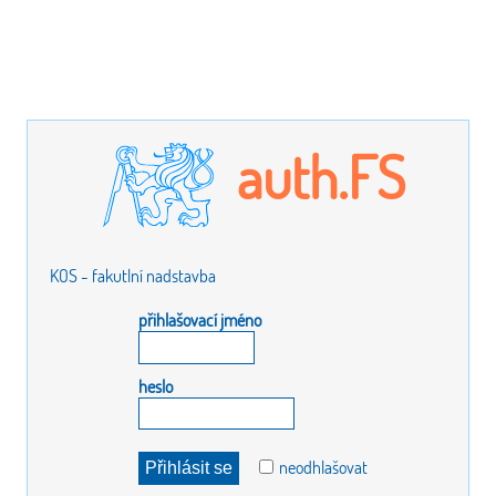
auth.FS
KOS - fakutlní nadstavba
přihlašovací jméno
heslo
neodhlašovat