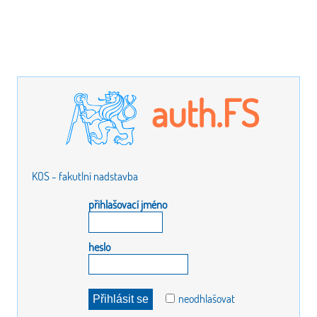
auth.FS
KOS - fakutlní nadstavba
přihlašovací jméno
heslo
neodhlašovat