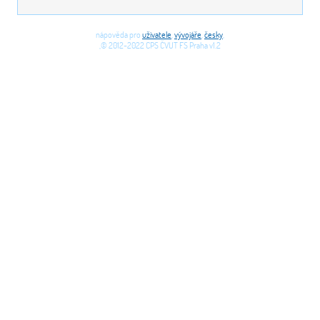
nápověda pro
uživatele
,
vývojáře
,
česky
,
,© 2012-2022 CPS ČVUT FS Praha v1.2