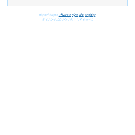
nápověda pro
uživatele
,
vývojáře
,
anglicky
,
,© 2012-2022 CPS ČVUT FS Praha v1.2