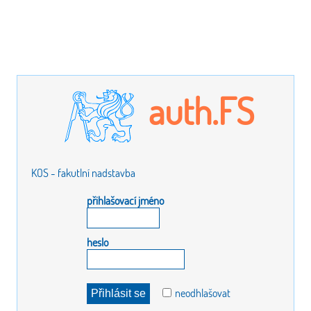
auth.FS
KOS - fakutlní nadstavba
přihlašovací jméno
heslo
neodhlašovat