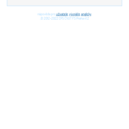
nápověda pro
uživatele
,
vývojáře
,
anglicky
,
,© 2012-2022 CPS ČVUT FS Praha v1.2