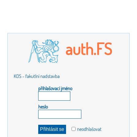
auth.FS
KOS - fakutlní nadstavba
přihlašovací jméno
heslo
neodhlašovat