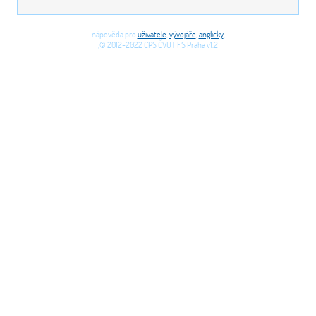
nápověda pro
uživatele
,
vývojáře
,
anglicky
,
,© 2012-2022 CPS ČVUT FS Praha v1.2