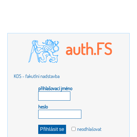
auth.FS
KOS - fakutlní nadstavba
přihlašovací jméno
heslo
neodhlašovat