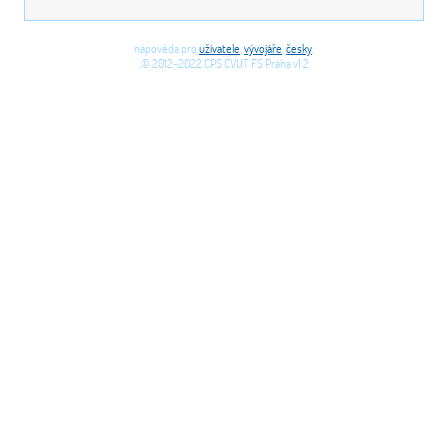
nápověda pro
uživatele
,
vývojáře
,
česky
,
,© 2012-2022 CPS ČVUT FS Praha v1.2