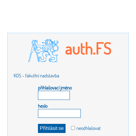
auth.FS
KOS - fakutlní nadstavba
přihlašovací jméno
heslo
neodhlašovat