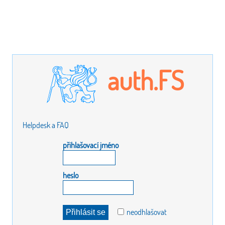
auth.FS
Helpdesk a FAQ
přihlašovací jméno
heslo
neodhlašovat