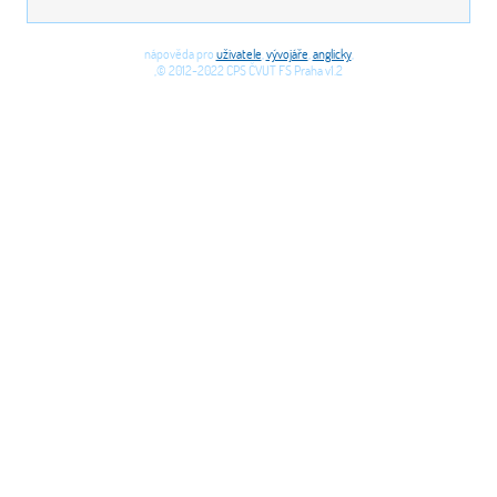
nápověda pro
uživatele
,
vývojáře
,
anglicky
,
,© 2012-2022 CPS ČVUT FS Praha v1.2