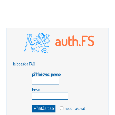
auth.FS
Helpdesk a FAQ
přihlašovací jméno
heslo
neodhlašovat