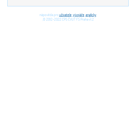
nápověda pro
uživatele
,
vývojáře
,
anglicky
,
,© 2012-2022 CPS ČVUT FS Praha v1.2