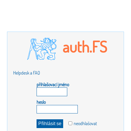
auth.FS
Helpdesk a FAQ
přihlašovací jméno
heslo
neodhlašovat