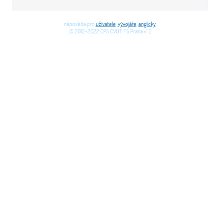
nápověda pro
uživatele
,
vývojáře
,
anglicky
,
,© 2012-2022 CPS ČVUT FS Praha v1.2