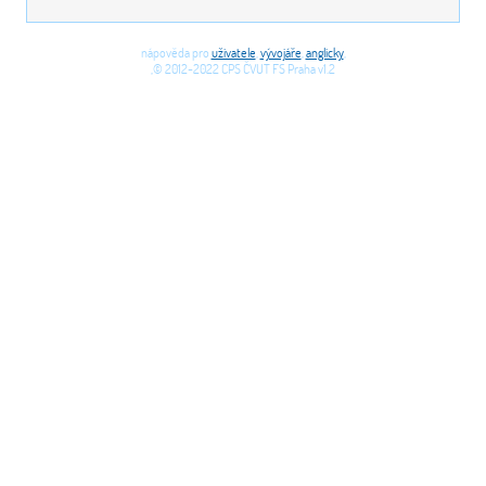
nápověda pro
uživatele
,
vývojáře
,
anglicky
,
,© 2012-2022 CPS ČVUT FS Praha v1.2