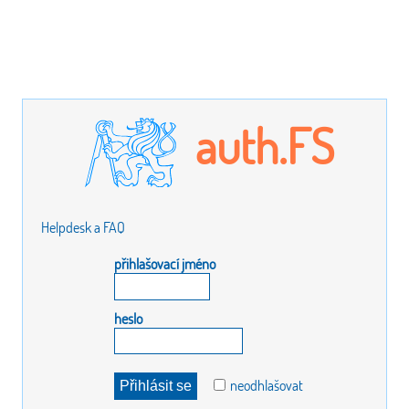
auth.FS
Helpdesk a FAQ
přihlašovací jméno
heslo
neodhlašovat